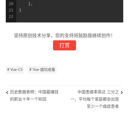
20
    },
21
}
22
坚持原创技术分享，您的支持将鼓励我继续创作！
打赏
# Vue-Cli
# Vue-跳坑收集
历史数据表明：中国最赚钱
中国患癌率高达 三分之
的职业十年一个轮回
一，平均每个家庭都会出现
至少一个癌症患者