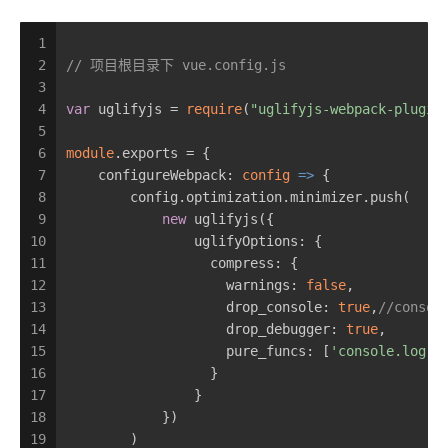
1
2
// 项目根目录下 vue.config.js
3
4
var
 uglifyjs = 
require
(
"uglifyjs-webpack-plugin
5
6
module
.exports = {
7
    configureWebpack: 
config
 =>
 {
8
        config.optimization.minimizer.push(
9
new
 uglifyjs({
10
                uglifyOptions: {
11
                  compress: {
12
                    warnings: 
false
,
13
                    drop_console: 
true
,
//consol
14
                    drop_debugger: 
true
,
15
                    pure_funcs: [
'console.log'
]
16
                  }
17
                }
18
            })
19
        )