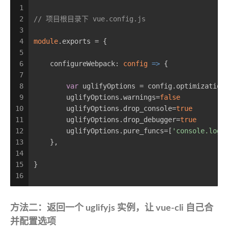
1
2
// 项目根目录下 vue.config.js
3
4
module
.exports = {
5
6
    configureWebpack: 
config
 =>
 {
7
8
var
 uglifyOptions = config.optimization
9
        uglifyOptions.warnings=
false
10
        uglifyOptions.drop_console=
true
11
        uglifyOptions.drop_debugger=
true
12
        uglifyOptions.pure_funcs=[
'console.log'
13
    },
14
15
}
16
方法二：返回一个 uglifyjs 实例，让 vue-cli 自己合
并配置选项