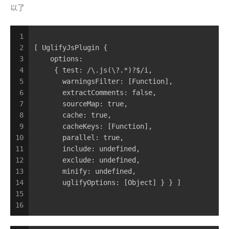
以了
1
2
[ UglifyJsPlugin {
3
    options:
4
     { test: /\.js(\?.*)?$/i,
5
       warningsFilter: [Function],
6
       extractComments: false,
7
       sourceMap: true,
8
       cache: true,
9
       cacheKeys: [Function],
10
       parallel: true,
11
       include: undefined,
12
       exclude: undefined,
13
       minify: undefined,
14
       uglifyOptions: [Object] } } ]
15
16